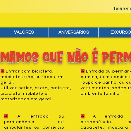
Telefo
VALORES
ANIVERSÁRIOS
EXCURSÕ
mamos que não é perm
➔
Entrar com bicicleta,
➔
Entrada ou perman
mobilete e motorizadas em
camisa, com camisa a
geral.
roupa de banho, ou q
Utilizar patins, skate, patinete,
vestimentas inadequ
bicicleta, mobilete e
ambiente familiar.
motorizadas em geral.
➔
A entrada ou
➔
A entrada 
permanência de
permanência c
ambulantes ou comércio
capacete, máscara