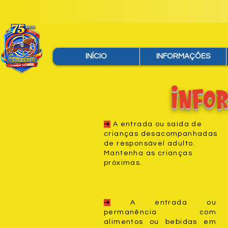
INÍCIO
INFORMAÇÕES
Infor
➔
A entrada ou saída de
crianças desacompanhadas
de responsável adulto.
Mantenha as crianças
próximas.
➔
A entrada ou
permanência com
alimentos ou bebidas em