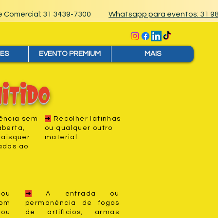
ne Comercial: 31 3439-7300
Whatsapp para eventos: 31 9
ES
EVENTO PREMIUM
MAIS
itido
ência sem
➔
Recolher latinhas
berta,
ou qualquer outro
uaisquer
material.
adas ao
ou
➔
A entrada ou
om
permanência de fogos
 ou
de artifícios, armas