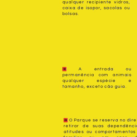
qualquer recipiente vidros,
caixa de isopor, sacolas ou
bolsas.
➔
A entrada ou
permanência com animais
qualquer espécie e
tamanho, exceto cão guia.
➔
O Parque se reserva no direi
retirar de suas dependênc
atitudes ou comportamentos