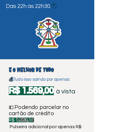
🕐
Das 22h às 22h30.
E o melhor de tudo
💰
Tudo isso saindo por apenas:
R$ 1.569,00
à vista
Podendo parcelar no
💵
cartão de crédito
R$
1.663,14
Pulseira adicional por apenas R$