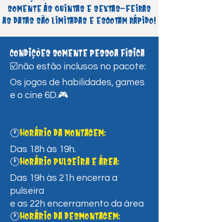
somente às quintas e sextas-feiras
As datas são limitadas e esgotam rápido!
Condições Somente pessoa física
☑️não estão inclusos no pacote:
Os jogos de habilidades, games
e o cine 6D.🎮​
Horário da montagem:
🕐​​​
Das 18h às 19h.
Horário Pulseira e Área:
🕐
Das 19h às 21h encerra a
pulseira
e as 22h encerramento da área​
Horário da desmontagem:
🕐